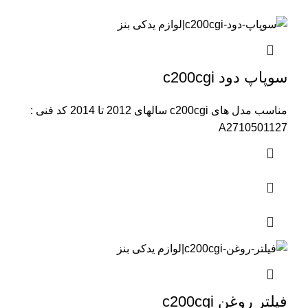
سوپاپ دود c200cgi
مناسب مدل های c200cgi سالهای 2012 تا 2014 کد فنی :
A2710501127
فیلتر روغن c200cgi