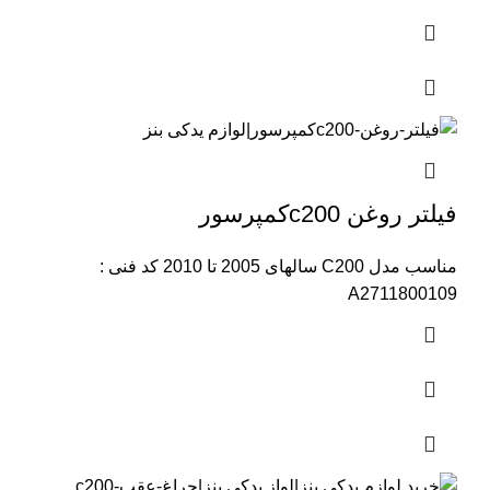
فیلتر روغن c200کمپرسور
مناسب مدل C200 سالهای 2005 تا 2010 کد فنی :
A2711800109