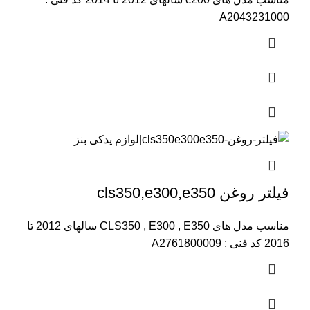
A2043231000
فیلتر روغن cls350,e300,e350
مناسب مدل های CLS350 , E300 , E350 سالهای 2012 تا
2016 کد فنی : A2761800009