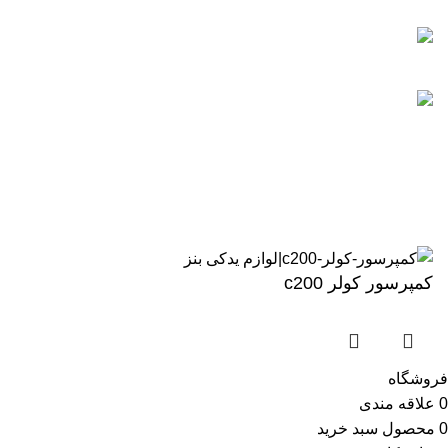
اعتماد شما افتخار ماست
نماد الکترونیکی
enamd
تمام حقوق متعلق به بنز بی ام و یدک میباشد
کمپرسور کولر c200
فروشگاه
0
علاقه مندی
0
محصول
سبد خرید