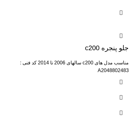
جلو پنجره c200
مناسب مدل های c200 سالهای 2006 تا 2014 کد فنی :
A2048802483
تماس با ما