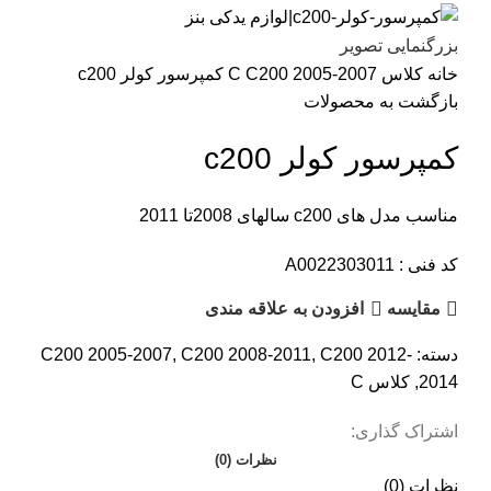
بزرگنمایی تصویر
خانه
کلاس C
C200 2005-2007
کمپرسور کولر c200
بازگشت به محصولات
کمپرسور کولر c200
مناسب مدل های c200 سالهای 2008تا 2011
کد فنی : A0022303011
مقایسه
افزودن به علاقه مندی
دسته:
C200 2012-
,
C200 2008-2011
,
C200 2005-2007
2014
,
کلاس C
اشتراک گذاری:
نظرات (0)
نظرات (0)