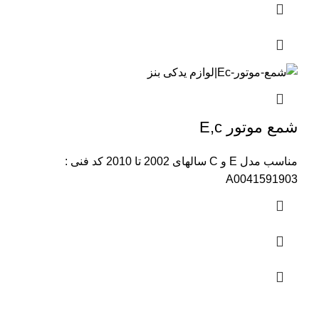
شمع موتور E,c
مناسب مدل E و C سالهای 2002 تا 2010 کد فنی :
A0041591903