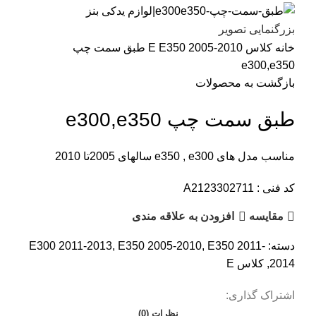
بزرگنمایی تصویر
خانه
کلاس E
E350 2005-2010
طبق سمت چپ
e300,e350
بازگشت به محصولات
طبق سمت چپ e300,e350
مناسب مدل های e350 , e300 سالهای 2005تا 2010
کد فنی : A2123302711
مقایسه
افزودن به علاقه مندی
دسته:
E350 2011-
,
E350 2005-2010
,
E300 2011-2013
2014
,
کلاس E
اشتراک گذاری:
نظرات (0)