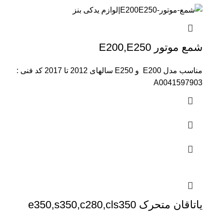
شمع موتور E200,E250
مناسب مدل E200 و E250 سالهای 2012 تا 2017 کد فنی :
A0041597903
یاتاقان متحرک e350,s350,c280,cls350