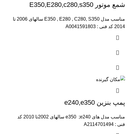
شمع موتور E350,E280,c280,s350
مناسب مدل E350 , E280 , C280, S350 سالهای 2006 تا
2014 کد فنی : A0041591803
پمپ بنزین e240,e350
مناسب مدل های e350 ;e240 سالهای 2002تا 2010 کد
فنی : A2114701494