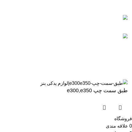
اعتماد شما افتخار ماست
اعتماد شما افتخار ماست
نماد الکترونیکی
enamd
تمام حقوق متعلق به بنز بی ام و یدک میباشد
طبق سمت چپ e300,e350
فروشگاه
0
علاقه مندی