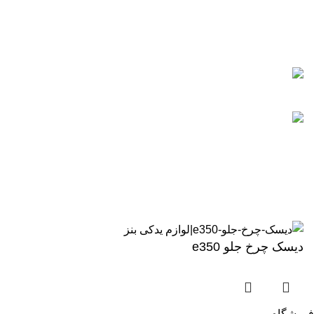
اعتماد شما افتخار ماست
اعتماد شما افتخار ماست
نماد الکترونیکی
enamd
تمام حقوق متعلق به بنز بی ام و یدک میباشد
دیسک چرخ جلو e350
فروشگاه