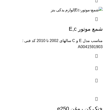
شمع موتور E,c
مناسب مدل E و C سالهای 2002 تا 2010 کد فنی :
A0041591903
خنک کن روغن e250