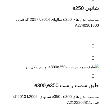
شاتون e250
مناسب مدل های e250 سالهای 2014تا 2017 کد فنی :
A2740301800
طبق سمت راست e300,e350
مناسب مدل های e350 , e300 سالهای 2005تا 2010 کد
فنی :A2123302811